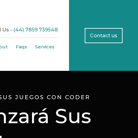
l Us -
(44) 7859 739548
Contact us
out
Faqs
Services
SUS JUEGOS CON CODER
zará Sus