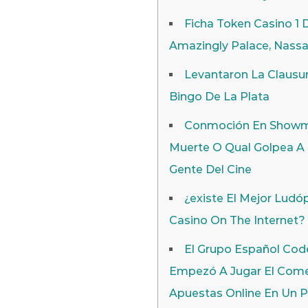
Ficha Token Casino 1 D
Amazingly Palace, Nass
Levantaron La Clausu
Bingo De La Plata
Conmoción En Showm
Muerte O Qual Golpea A
Gente Del Cine
¿existe El Mejor Ludó
Casino On The Internet?
El Grupo Español Cod
Empezó A Jugar El Come
Apuestas Online En Un P