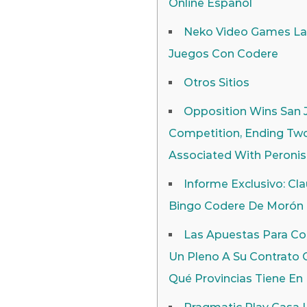
Online Español
Neko Video Games La
Juegos Con Codere
Otros Sitios
Opposition Wins San 
Competition, Ending Tw
Associated With Peronis
Informe Exclusivo: Cl
Bingo Codere De Morón
Las Apuestas Para Co
Un Pleno A Su Contrato 
Qué Provincias Tiene En