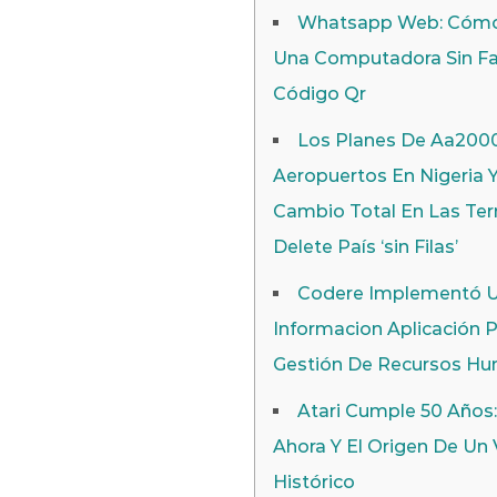
Whatsapp Web: Cómo 
Una Computadora Sin Fa
Código Qr
Los Planes De Aa200
Aeropuertos En Nigeria 
Cambio Total En Las Ter
Delete País ‘sin Filas’
Codere Implementó 
Informacion Aplicación 
Gestión De Recursos H
Atari Cumple 50 Años
Ahora Y El Origen De Un
Histórico