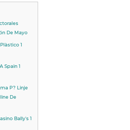
ctorales
ción De Mayo
Plàstico 1
A Spain 1
uma P? Linje
line De
sino Bally’s 1