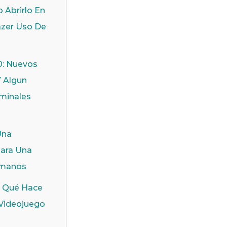
Abrirlo En
zer Uso De
0: Nuevos
Y Algun
minales
Una
Para Una
umanos
: Qué Hace
 Videojuego