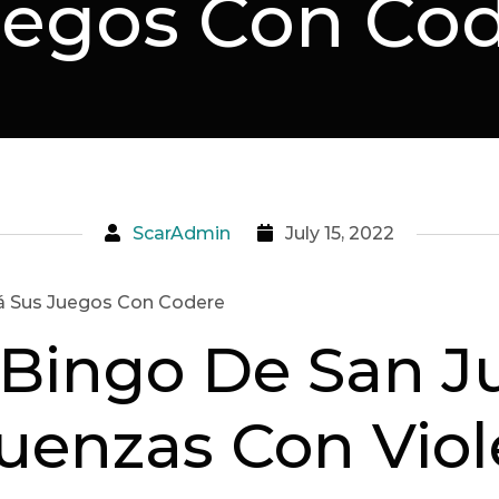
egos Con Co
ScarAdmin
July 15, 2022
á Sus Juegos Con Codere
Bingo De San J
uenzas Con Viol