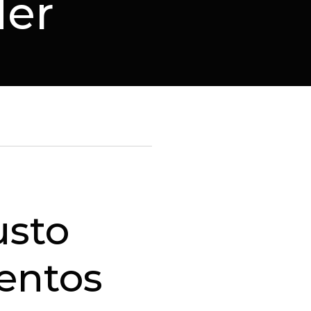
der
usto
entos