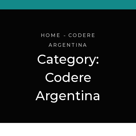
HOME
CODERE
ARGENTINA
Category:
Codere
Argentina