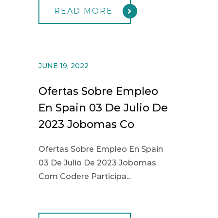
READ MORE
JUNE 19, 2022
Ofertas Sobre Empleo
En Spain 03 De Julio De
2023 Jobomas Co
Ofertas Sobre Empleo En Spain
03 De Julio De 2023 Jobomas
Com Codere Participa...