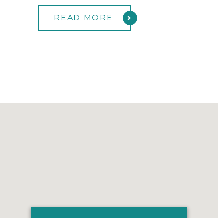
READ MORE