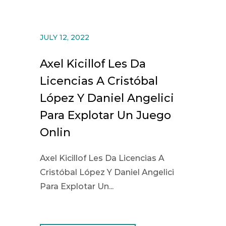
JULY 12, 2022
Axel Kicillof Les Da
Licencias A Cristóbal
López Y Daniel Angelici
Para Explotar Un Juego
Onlin
Axel Kicillof Les Da Licencias A
Cristóbal López Y Daniel Angelici
Para Explotar Un...