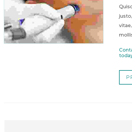
Quisq
justo
vitae
molli
Conta
today
P