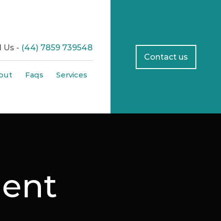
l Us -
(44) 7859 739548
Contact us
out
Faqs
Services
ment