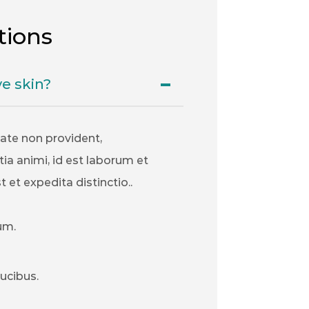
tions
e skin?
tate non provident,
tia animi, id est laborum et
et expedita distinctio..
um.
ucibus.