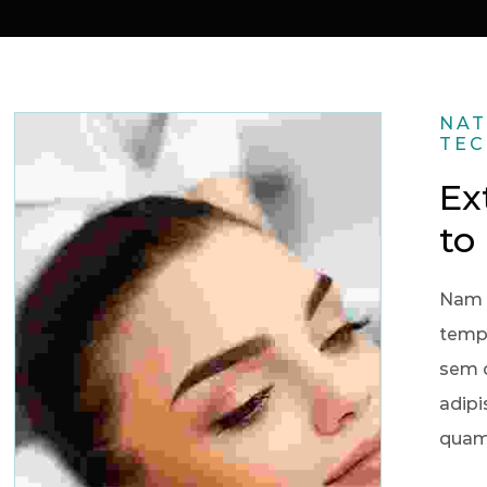
NAT
TE
Ex
to
Nam 
tempu
sem q
adip
quam