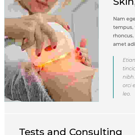
Skin
Nam eget
tempus, 
rhoncus,
amet adi
Etiam
tinci
nibh
orci 
leo.
Tests and Consulting