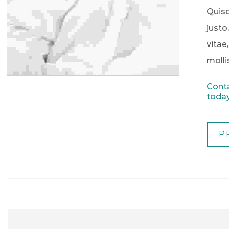
Quisq
justo
vitae
molli
Conta
today
P