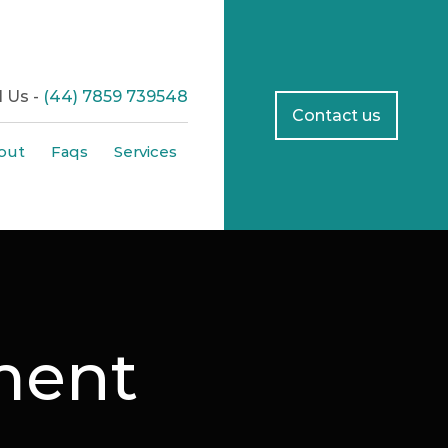
l Us -
(44) 7859 739548
Contact us
out
Faqs
Services
ment