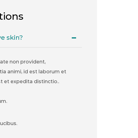
tions
e skin?
tate non provident,
tia animi, id est laborum et
et expedita distinctio..
um.
ucibus.