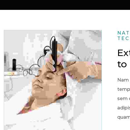
NAT
TE
Ex
to
Nam 
tempu
sem q
adip
quam