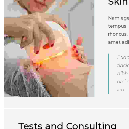
Skin
Nam eget
tempus, 
rhoncus,
amet adi
Etiam
tinci
nibh
orci 
leo.
Tests and Consulting